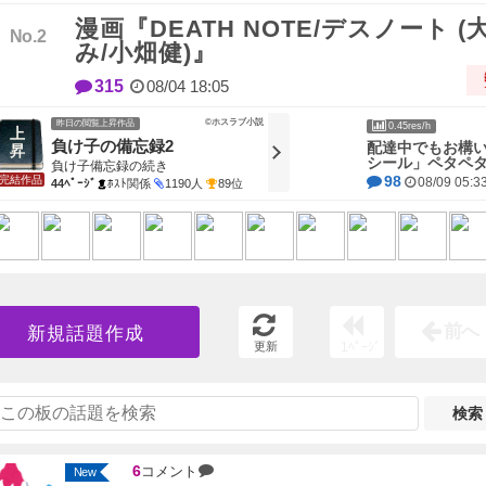
漫画『DEATH NOTE/デスノート 
み/小畑健)』
315
08/04 18:05
©ホスラブ小説
昨日の閲覧上昇作品
0.45res/h
負け子の備忘録2
配達中でもお構
シール」ペタペタ
負け子備忘録の続き
98
完結作品
08/09 05:3
44ﾍﾟｰｼﾞ
ﾎｽﾄ関係
1190人
89位
前へ
新規話題作成
更新
1ﾍﾟｰｼﾞ
検索
6
コメント
New