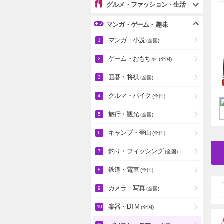
グルメ・ファッション・生活
マンガ・ゲーム・趣味
マンガ・小説
(全国)
ゲーム・おもちゃ
(全国)
囲碁・将棋
(全国)
クルマ・バイク
(全国)
旅行・観光
(全国)
キャンプ・登山
(全国)
釣り・フィッシング
(全国)
鉄道・電車
(全国)
カメラ・写真
(全国)
楽器・DTM
(全国)