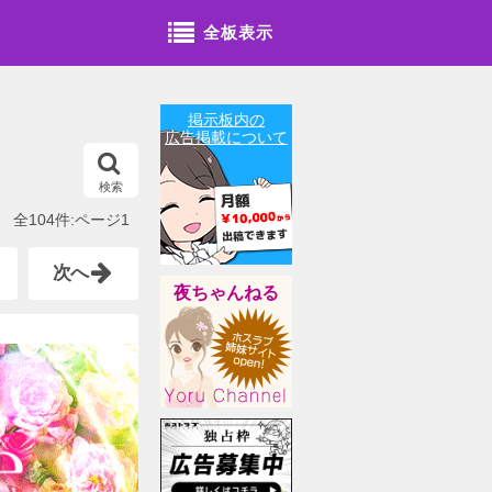
全板表示
掲示板内の
広告掲載について
検索
全104件:ページ1
次へ
夜ちゃんねる