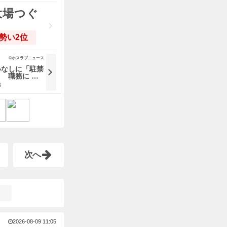
(大場つぐ
勢い2位
©ホスラブニュース
いなしに「駐禁
 職務に …
3
次へ
2026-08-09 11:05