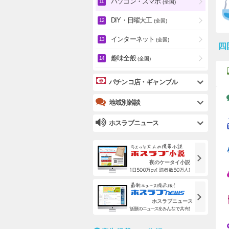
パソコン・スマホ
(全国)
DIY・日曜大工
(全国)
インターネット
(全国)
四
趣味全般
(全国)
パチンコ店・ギャンブル
地域別雑談
ホスラブニュース
夜のケータイ小説
ホスラブニュース