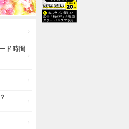
ホスラブの新しい
広告「独占枠」が販売
スタート!!※スマホ用
ード時間
い？