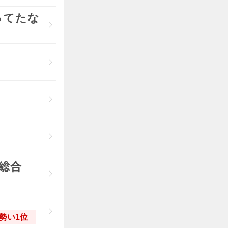
ってたな
？
)総合
勢い1位