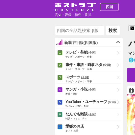
四国
高知・愛媛・徳島・香川
検索
新着/注目板
(四国版)
テレビ・芸能
マ
(全国)
テレビ・スポーツ・時事
事件・事故・時事ネタ
(全国)
テレビ・スポーツ・時事
スポーツ
(全国)
テレビ・スポーツ・時事
マンガ・小説
(全国)
趣味・遊び
YouTuber・ユーチューブ
(全国)
YouTube・SNS・配信
なんでも雑談
(全国)
雑談・コミュニティ
愛媛のお店
ホスト-お店