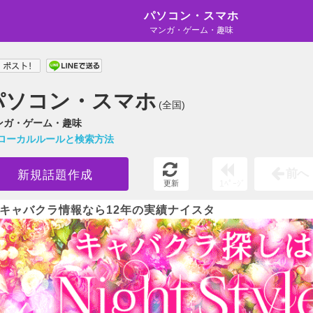
パソコン・スマホ
マンガ・ゲーム・趣味
パソコン・スマホ
(全国)
ンガ・ゲーム・趣味
ローカルルールと検索方法
前へ
新規話題作成
更新
1ﾍﾟｰｼﾞ
キャバクラ情報なら12年の実績ナイスタ