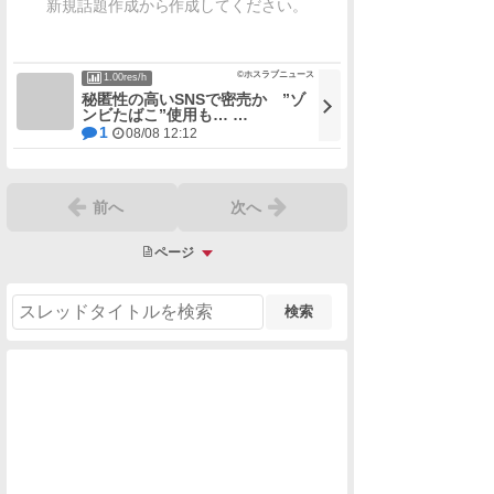
新規話題作成から作成してください。
©ホスラブニュース
1.00res/h
秘匿性の高いSNSで密売か ”ゾ
ンビたばこ”使用も… …
1
08/08 12:12
前へ
次へ
ページ
検索